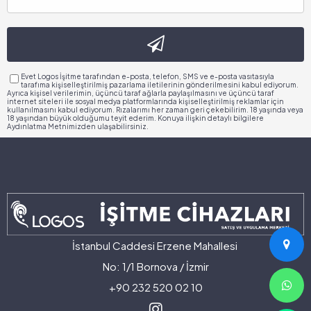
Evet Logos İşitme tarafından e-posta, telefon, SMS ve e-posta vasıtasıyla
tarafıma kişiselleştirilmiş pazarlama iletilerinin gönderilmesini kabul ediyorum.
Ayrıca kişisel verilerimin, üçüncü taraf ağlarla paylaşılmasını ve üçüncü taraf
internet siteleri ile sosyal medya platformlarında kişiselleştirilmiş reklamlar için
kullanılmasını kabul ediyorum. Rızalarımı her zaman geri çekebilirim. 18 yaşında veya
18 yaşından büyük olduğumu teyit ederim. Konuya ilişkin detaylı bilgilere
Aydınlatma Metnimizden ulaşabilirsiniz.
İstanbul Caddesi Erzene Mahallesi
No: 1/1 Bornova / İzmir
+90 232 520 02 10